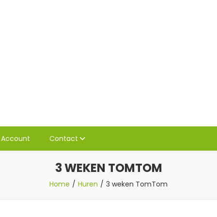
gatieomTom wereldwijd
Account
Contact
3 WEKEN TOMTOM
Home
Huren
3 weken TomTom